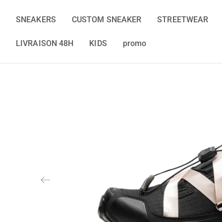
Aller
au
SNEAKERS
CUSTOM SNEAKER
STREETWEAR
contenu
LIVRAISON 48H
KIDS
promo
O
u
v
r
i
r
l
e
s
m
é
d