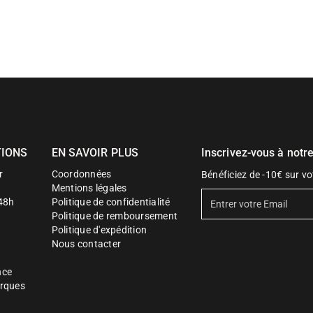
TIONS
EN SAVOIR PLUS
Inscrivez-vous à notr
r
Coordonnées
Bénéficiez de -10€ sur 
Mentions légales
E
 48h
Politique de confidentialité
n
Politique de remboursement
t
Politique d'expédition
Nous contacter
r
n
e
nce
r
rques
v
o