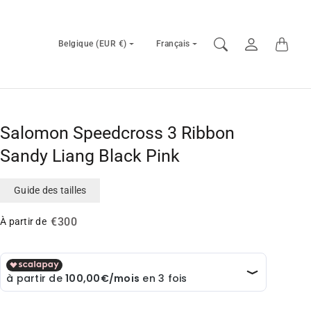
Sélecteur
Sélecteur
Belgique (EUR €)
Français
de
de
pays/région
langue
Salomon Speedcross 3 Ribbon
Sandy Liang Black Pink
Guide des tailles
€300
À partir de