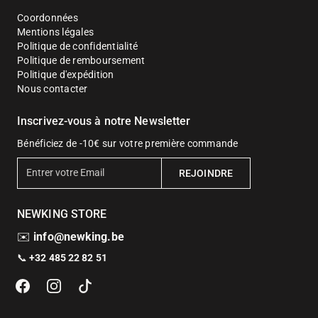
Coordonnées
Mentions légales
Politique de confidentialité
Politique de remboursement
Politique d'expédition
Nous contacter
Inscrivez-vous à notre Newsletter
Bénéficiez de -10€ sur votre première commande
E
REJOINDRE
n
t
NEWKING STORE
r
e
✉️
info@newking.be
r
📞
+32 485 22 82 51
v
o
t
r