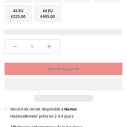
a
a
l
l
43 EU
44 EU
e
e
€225,00
€405,00
r
r
i
i
e
e
Quantité
Ajouter au panier
Service de retrait disponible à
Namur
Habituellement prête en 2 à 4 jours