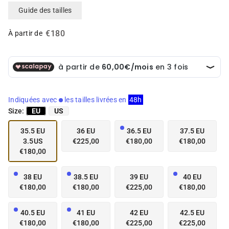
e
e
Guide des tailles
n
n
v
v
€180
e
e
À partir de
d
d
e
e
t
t
t
t
e
e
d
d
Indiquées avec
les tailles livrées en
48h
a
a
Size:
EU
US
n
n
s
s
35.5 EU
36 EU
36.5 EU
37.5 EU
l
l
3.5US
€225,00
€180,00
€180,00
a
a
€180,00
v
v
u
u
e
e
38 EU
38.5 EU
39 EU
40 EU
d
d
€180,00
€180,00
€225,00
€180,00
e
e
l
l
40.5 EU
41 EU
42 EU
42.5 EU
a
a
€180,00
€180,00
€225,00
€225,00
g
g