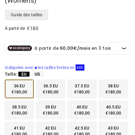
(Women's)
e
e
n
n
v
v
Guide des tailles
e
e
d
d
€180
À partir de
e
e
t
t
t
t
e
e
d
d
a
a
Indiquées avec
les tailles livrées en
48h
n
n
s
s
Taille:
EU
US
l
l
a
a
36 EU
36.5 EU
37.5 EU
38 EU
v
v
€180,00
€180,00
€180,00
€180,00
u
u
e
e
38.5 EU
39 EU
40 EU
40.5 EU
d
d
€180,00
€180,00
€180,00
€180,00
e
e
l
l
a
a
41 EU
42 EU
42.5 EU
43 EU
g
g
€180,00
€180,00
€180,00
€180,00