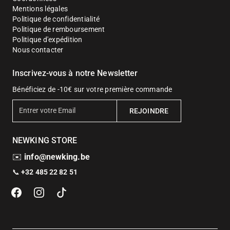
Mentions légales
Politique de confidentialité
Politique de remboursement
Politique d'expédition
Nous contacter
Inscrivez-vous à notre Newsletter
Bénéficiez de -10€ sur votre première commande
E
REJOINDRE
n
t
NEWKING STORE
r
e
✉️
info@newking.be
r
📞
+32 485 22 82 51
v
o
t
r
e