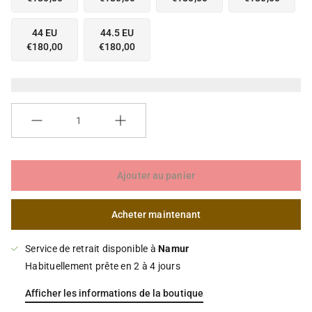
a
a
l
l
44 EU
44.5 EU
e
e
€180,00
€180,00
r
r
i
i
e
e
Quantité
Ajouter au panier
Acheter maintenant
Service de retrait disponible à
Namur
Habituellement prête en 2 à 4 jours
Afficher les informations de la boutique