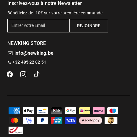
Inscrivez-vous à notre Newsletter
Bénéficiez de -10€ sur votre première commande
E
REJOINDRE
n
t
NEWKING STORE
r
e
✉️
info@newking.be
r
📞
+32 485 22 82 51
v
o
t
r
e
E
m
a
i
l