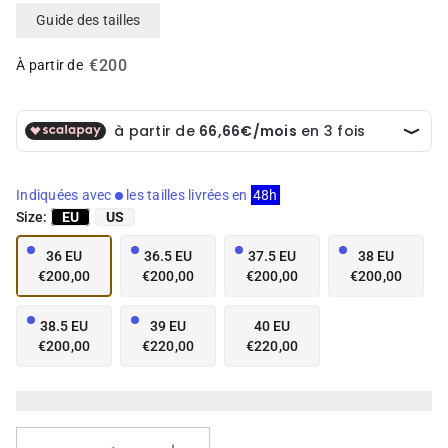
e
e
Guide des tailles
n
n
v
v
€200
e
e
À partir de
d
d
e
e
t
t
t
t
e
e
d
d
Indiquées avec
les tailles livrées en
48h
a
a
Size:
EU
US
n
n
s
s
36 EU
36.5 EU
37.5 EU
38 EU
l
l
€200,00
€200,00
€200,00
€200,00
a
a
v
v
u
u
38.5 EU
39 EU
40 EU
e
e
€200,00
€220,00
€220,00
d
d
e
e
l
l
a
a
g
g