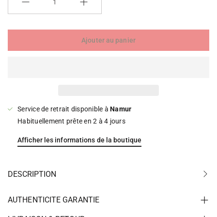
Quantité
a
a
l
l
e
e
r
r
Ajouter au panier
i
i
e
e
Service de retrait disponible à
Namur
Habituellement prête en 2 à 4 jours
Afficher les informations de la boutique
DESCRIPTION
AUTHENTICITE GARANTIE