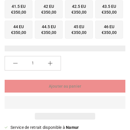
a
41.5 EU
42 EU
42.5 EU
43.5 EU
l
€350,00
€350,00
€350,00
€350,00
e
r
44 EU
44.5 EU
45 EU
46 EU
i
€350,00
€350,00
€350,00
€350,00
e
Quantité
Ajouter au panier
Service de retrait disponible à
Namur