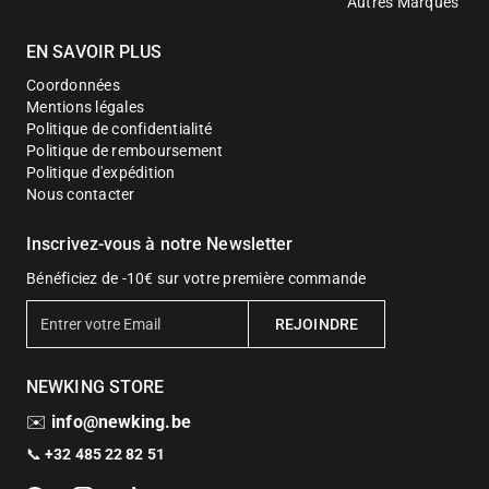
Autres Marques
EN SAVOIR PLUS
Coordonnées
Mentions légales
Politique de confidentialité
Politique de remboursement
Politique d'expédition
Nous contacter
Inscrivez-vous à notre Newsletter
Bénéficiez de -10€ sur votre première commande
E
REJOINDRE
n
t
NEWKING STORE
r
e
✉️
info@newking.be
r
📞
+32 485 22 82 51
v
o