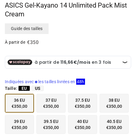
e
ASICS Gel-Kayano 14 Unlimited Pack Mist
n
Cream
v
e
d
Guide des tailles
e
t
€350
À partir de
t
e
d
a
n
s
l
Indiquées avec
les tailles livrées en
48h
a
Taille:
EU
US
v
u
36 EU
37 EU
37.5 EU
38 EU
e
€350,00
€350,00
€350,00
€350,00
d
e
39 EU
39.5 EU
40 EU
40.5 EU
l
€350,00
€350,00
€350,00
€350,00
a
g