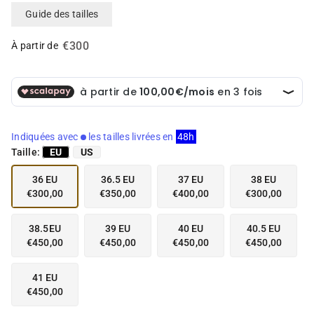
e
e
Guide des tailles
n
n
v
v
€300
e
e
À partir de
d
d
e
e
t
t
t
t
e
e
d
d
Indiquées avec
les tailles livrées en
48h
a
a
Taille:
EU
US
n
n
s
s
36 EU
36.5 EU
37 EU
38 EU
l
l
€300,00
€350,00
€400,00
€300,00
a
a
v
v
u
u
38.5EU
39 EU
40 EU
40.5 EU
e
e
€450,00
€450,00
€450,00
€450,00
d
d
e
e
41 EU
l
l
€450,00
a
a
g
g