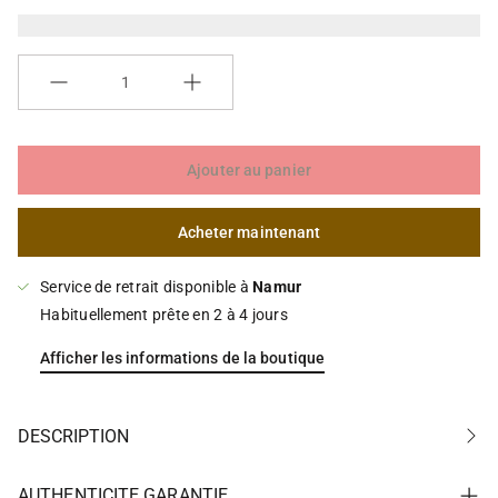
a
a
l
l
e
e
r
r
Quantité
i
i
e
e
Ajouter au panier
Acheter maintenant
Service de retrait disponible à
Namur
Habituellement prête en 2 à 4 jours
Afficher les informations de la boutique
DESCRIPTION
AUTHENTICITE GARANTIE