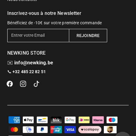
Inscrivez-vous à notre Newsletter
Bénéficiez de -10€ sur votre première commande
E
REJOINDRE
n
t
NEWKING STORE
r
e
✉️
info@newking.be
r
📞
+32 485 22 82 51
v
o
t
r
e
E
m
a
i